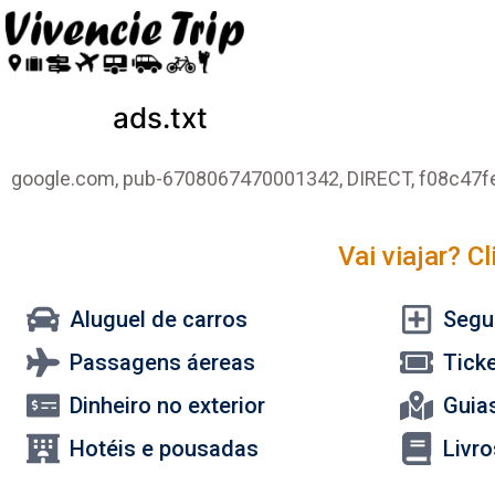
ads.txt
google.com, pub-6708067470001342, DIRECT, f08c47
Vai viajar? C
Aluguel de carros
Segu
Passagens áereas
Tick
Dinheiro no exterior
Guias
Hotéis e pousadas
Livr