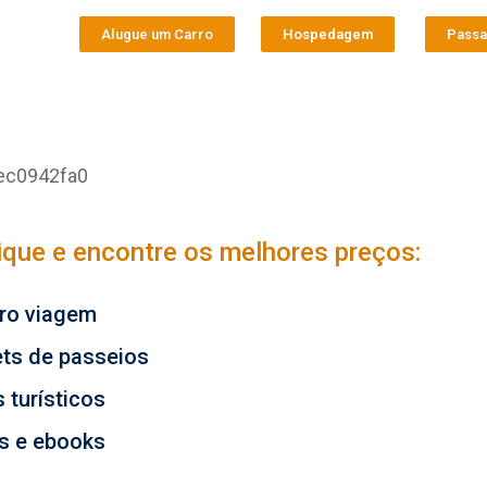
Alugue um Carro
Hospedagem
Pass
fec0942fa0
lique e encontre os melhores preços:
ro viagem
ets de passeios
 turísticos
os e ebooks