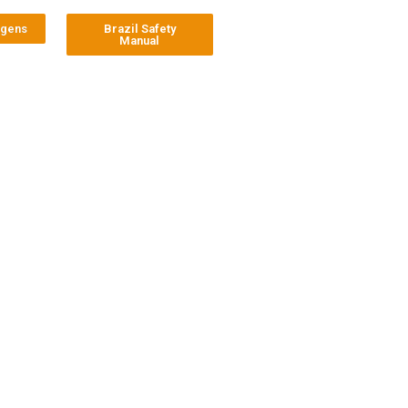
agens
Brazil Safety
Manual