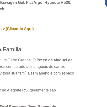
Volkswagen Gol, Fiat Argo, Hyundai Hb20,
rch
.
 > (Clicando Aqui)
m
Família
ar um Carro Grande. O
Preço de aluguel de
ros comparado aos alugueis de carros
r toda sua família sem aperto e com espaço
r no
Alegrete RS
, geralmente são
, Ford Ecosport, Jeep Renegade.