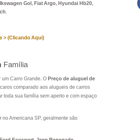
Volkswagen Gol, Fiat Argo, Hyundai Hb20,
rch
.
 > (Clicando Aqui)
m
Família
ar um Carro Grande. O
Preço de aluguel de
 caros comparado aos alugueis de carros
r toda sua família sem aperto e com espaço
r no
Americana SP
, geralmente são
, Ford Ecosport, Jeep Renegade.