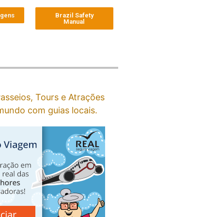
agens
Brazil Safety
Manual
asseios, Tours e Atrações
undo com guias locais.