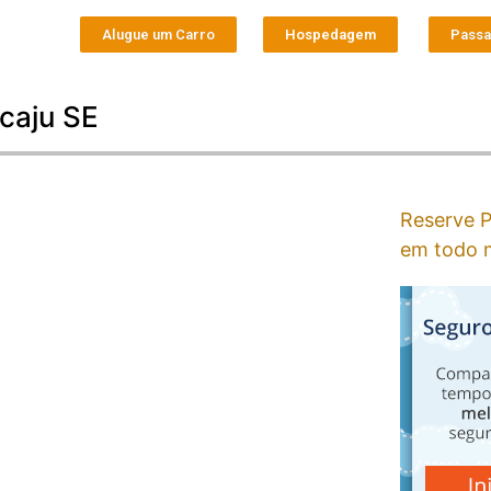
Alugue um Carro
Hospedagem
Pass
acaju SE
Reserve P
em todo m