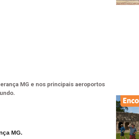
perança MG
e nos principais aeroportos
mundo.
ança MG
.