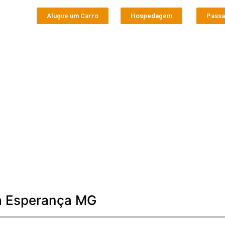
Alugue um Carro
Hospedagem
Pass
oa Esperança MG