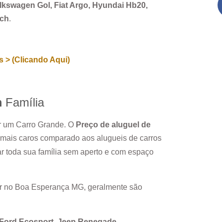
Volkswagen Gol, Fiat Argo, Hyundai Hb20,
rch
.
 > (Clicando Aqui)
m
Família
ar um Carro Grande. O
Preço de aluguel de
 mais caros comparado aos alugueis de carros
r toda sua família sem aperto e com espaço
r no
Boa Esperança MG
, geralmente são
, Ford Ecosport, Jeep Renegade.