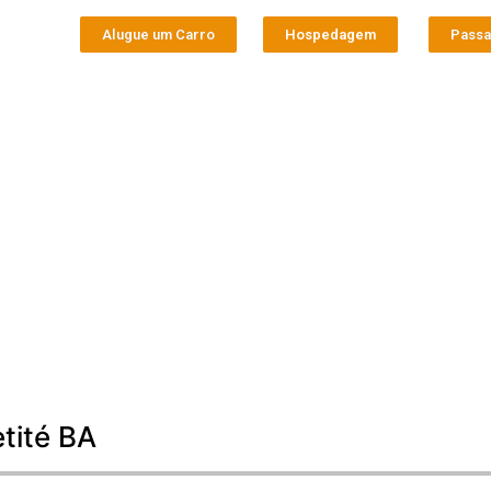
Alugue um Carro
Hospedagem
Pass
tité BA