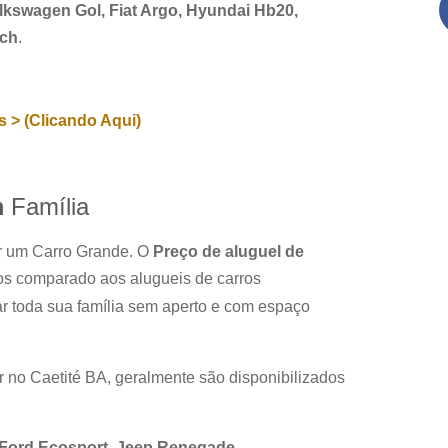
Volkswagen Gol, Fiat Argo, Hyundai Hb20,
rch
.
 > (Clicando Aqui)
m
Família
ar um Carro Grande. O
Preço de aluguel de
os comparado aos alugueis de carros
r toda sua família sem aperto e com espaço
r no
Caetité BA
, geralmente são disponibilizados
, Ford Ecosport, Jeep Renegade.