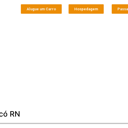
Alugue um Carro
Hospedagem
Pass
icó RN