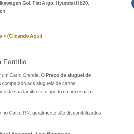
Volkswagen Gol, Fiat Argo, Hyundai Hb20,
rch
.
 > (Clicando Aqui)
m
Família
ar um Carro Grande. O
Preço de aluguel de
s comparado aos alugueis de carros
r toda sua família sem aperto e com espaço
r no
Caicó RN
, geralmente são disponibilizados
, Ford Ecosport, Jeep Renegade.