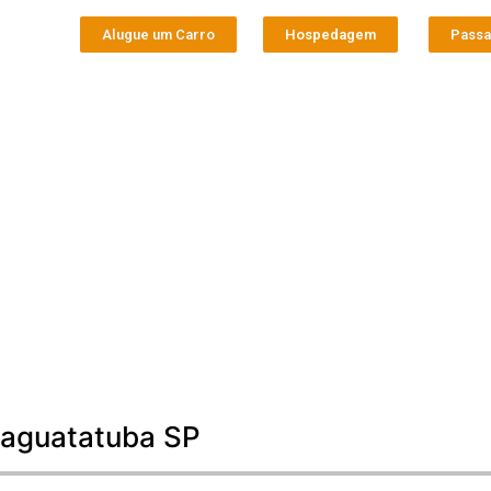
Alugue um Carro
Hospedagem
Pass
raguatatuba SP