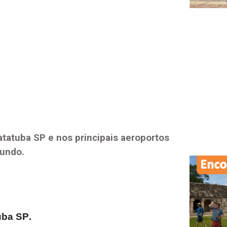
atatuba SP
e nos principais aeroportos
mundo.
uba SP
.