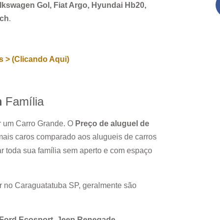
Volkswagen Gol, Fiat Argo, Hyundai Hb20,
rch
.
 > (Clicando Aqui)
m
Família
ar um Carro Grande. O
Preço de aluguel de
mais caros comparado aos alugueis de carros
r toda sua família sem aperto e com espaço
r no
Caraguatatuba SP
, geralmente são
, Ford Ecosport, Jeep Renegade.