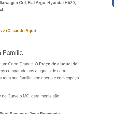
Volkswagen Gol, Fiat Argo, Hyundai Hb20,
rch
.
 > (Clicando Aqui)
m
Família
ar um Carro Grande. O
Preço de aluguel de
ros comparado aos alugueis de carros
r toda sua família sem aperto e com espaço
r no
Curvelo MG
, geralmente são
, Ford Ecosport, Jeep Renegade.