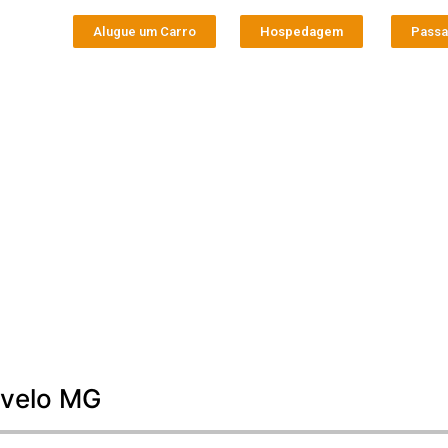
Alugue um Carro
Hospedagem
Pass
rvelo MG