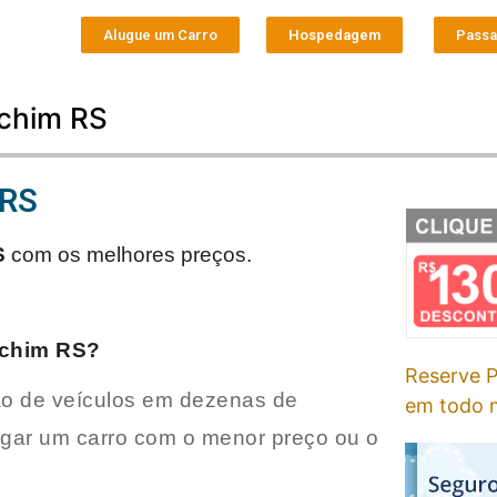
Alugue um Carro
Hospedagem
Pass
echim RS
 RS
S
com os melhores preços.
chim RS
?
Reserve P
o de veículos em dezenas de
em todo m
ugar um carro com o menor preço ou o