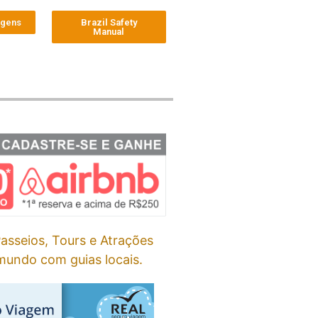
agens
Brazil Safety
Manual
asseios, Tours e Atrações
undo com guias locais.