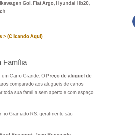
Volkswagen Gol, Fiat Argo, Hyundai Hb20,
rch
.
 > (Clicando Aqui)
m
Família
ar um Carro Grande. O
Preço de aluguel de
aros comparado aos alugueis de carros
r toda sua família sem aperto e com espaço
r no
Gramado RS
, geralmente são
, Ford Ecosport, Jeep Renegade.