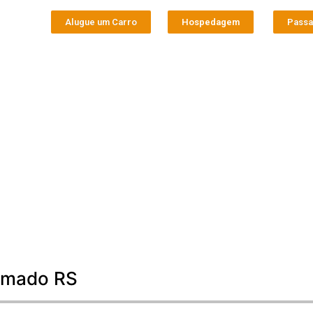
Alugue um Carro
Hospedagem
Pass
ramado RS