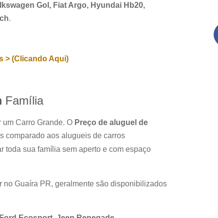
Volkswagen Gol, Fiat Argo, Hyundai Hb20,
rch
.
 > (Clicando Aqui)
m
Família
ar um Carro Grande. O
Preço de aluguel de
os comparado aos alugueis de carros
r toda sua família sem aperto e com espaço
r no
Guaíra PR
, geralmente são disponibilizados
, Ford Ecosport, Jeep Renegade.