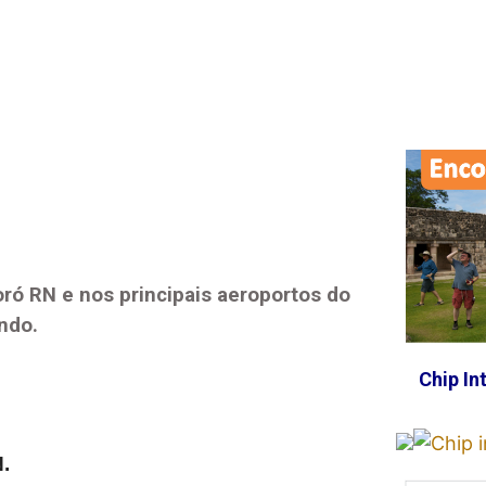
ró RN
e nos principais aeroportos do
ndo.
Chip In
N
.