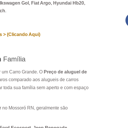
Volkswagen Gol, Fiat Argo, Hyundai Hb20,
rch
.
 > (Clicando Aqui)
m
Família
ar um Carro Grande. O
Preço de aluguel de
aros comparado aos alugueis de carros
r toda sua família sem aperto e com espaço
r no
Mossoró RN
, geralmente são
, Ford Ecosport, Jeep Renegade.