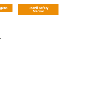
agens
Brazil Safety
Manual
.