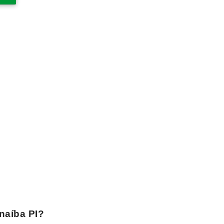
naíba PI
?