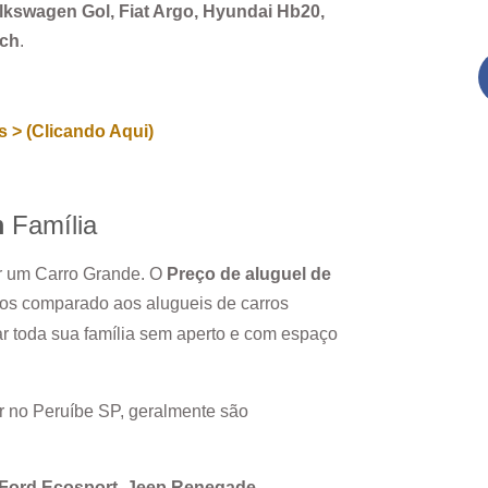
Volkswagen Gol, Fiat Argo, Hyundai Hb20,
rch
.
 > (Clicando Aqui)
m
Família
ar um Carro Grande. O
Preço de aluguel de
ros comparado aos alugueis de carros
r toda sua família sem aperto e com espaço
r no
Peruíbe SP
, geralmente são
, Ford Ecosport, Jeep Renegade.