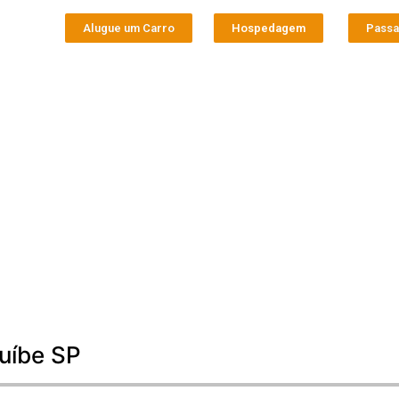
Alugue um Carro
Hospedagem
Pass
ruíbe SP