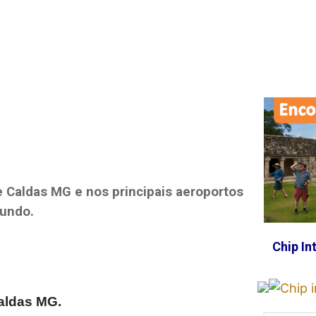
e Caldas MG
e nos principais aeroportos
mundo.
Chip In
aldas MG
.