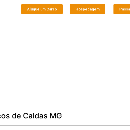
Alugue um Carro
Hospedagem
Pass
oços de Caldas MG