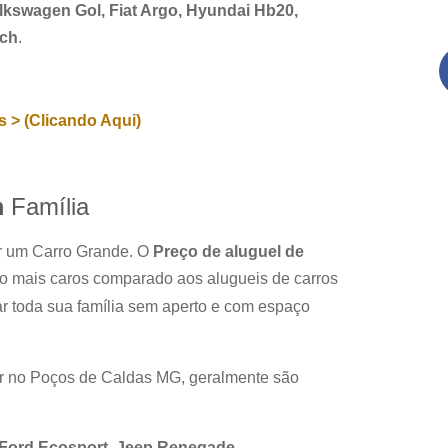
Volkswagen Gol, Fiat Argo, Hyundai Hb20,
rch
.
 > (Clicando Aqui)
m
Família
ar um Carro Grande. O
Preço de aluguel de
o mais caros comparado aos alugueis de carros
r toda sua família sem aperto e com espaço
r no
Poços de Caldas MG
, geralmente são
, Ford Ecosport, Jeep Renegade.