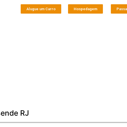
Alugue um Carro
Hospedagem
Pass
sende RJ