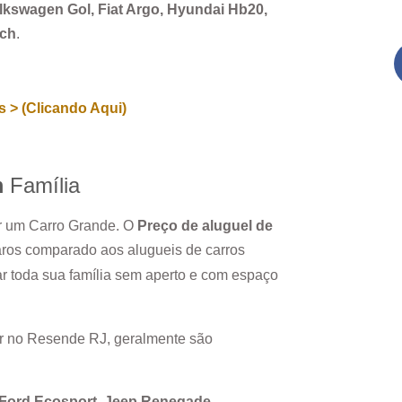
Volkswagen Gol, Fiat Argo, Hyundai Hb20,
rch
.
 > (Clicando Aqui)
m
Família
ar um Carro Grande. O
Preço de aluguel de
aros comparado aos alugueis de carros
r toda sua família sem aperto e com espaço
r no
Resende RJ
, geralmente são
, Ford Ecosport, Jeep Renegade.