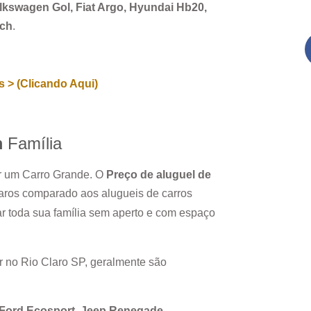
Volkswagen Gol, Fiat Argo, Hyundai Hb20,
rch
.
 > (Clicando Aqui)
m
Família
ar um Carro Grande. O
Preço de aluguel de
aros comparado aos alugueis de carros
r toda sua família sem aperto e com espaço
r no
Rio Claro SP
, geralmente são
, Ford Ecosport, Jeep Renegade.