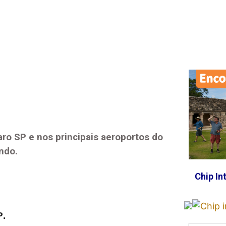
aro SP
e nos principais aeroportos do
ndo.
Chip In
P
.