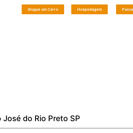
Alugue um Carro
Hospedagem
Pass
o José do Rio Preto SP