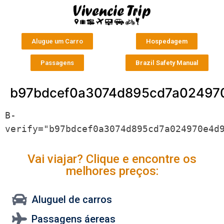
Alugue um Carro
Hospedagem
Passagens
Brazil Safety Manual
b97bdcef0a3074d895cd7a024970
B-
verify="b97bdcef0a3074d895cd7a024970e4d
Vai viajar? Clique e encontre os
melhores preços:
Aluguel de carros
Passagens áereas