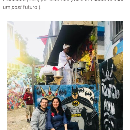
um
post
futuro!).