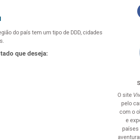
l
egião do país tem um tipo de DDD, cidades
s.
stado que deseja:
S
O site
Vi
pelo ca
com o ob
e exp
países
aventurar