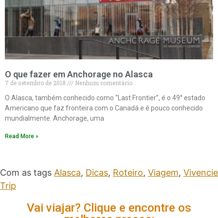
O que fazer em Anchorage no Alasca
7 de setembro de 2018
Nenhum comentário
O Alasca, também conhecido como “Last Frontier”, é o 49° estado
Americano que faz fronteira com o Canadá e é pouco conhecido
mundialmente. Anchorage, uma
Read More »
Com as tags
Alasca
,
Dicas
,
Roteiro
,
Viagem
,
Vivencie
Trip
Vai viajar? Clique e encontre os