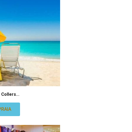
Collers...
PRAIA