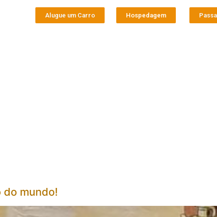
Alugue um Carro
Hospedagem
Pass
go do mundo!