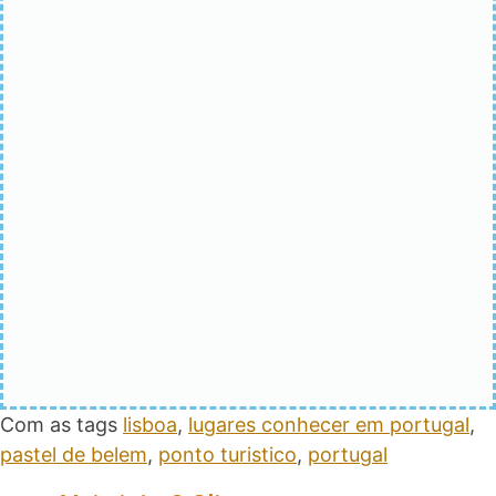
Com as tags
lisboa
,
lugares conhecer em portugal
,
pastel de belem
,
ponto turistico
,
portugal