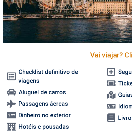
Vai viajar? C
Checklist definitivo de
Segu
viagens
Tick
Aluguel de carros
Guias
Passagens áereas
Idiom
Dinheiro no exterior
Livr
Hotéis e pousadas