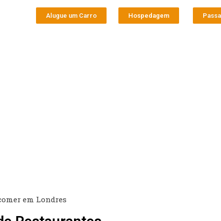
Alugue um Carro
Hospedagem
Pass
comer em Londres