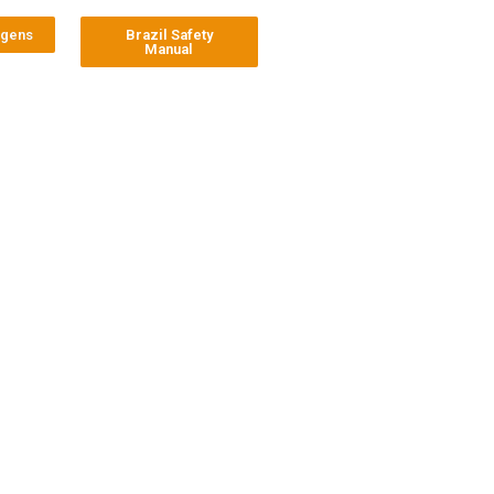
agens
Brazil Safety
Manual