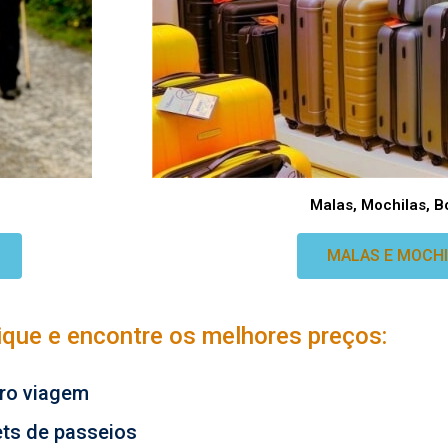
Malas, Mochilas, Bo
MALAS E MOCH
lique e encontre os melhores preços:
ro viagem
ets de passeios