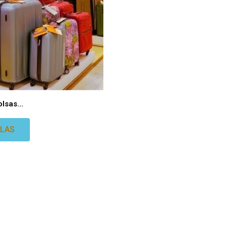
lsas...
ILAS