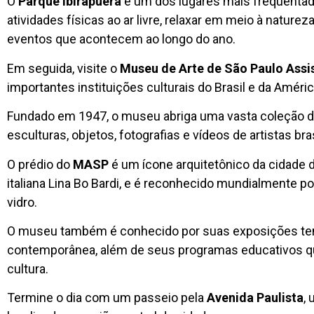
O
Parque Ibirapuera
é um dos lugares mais frequentad
atividades físicas ao ar livre, relaxar em meio à naturez
eventos que acontecem ao longo do ano.
Em seguida, visite o
Museu de Arte de São Paulo Ass
importantes instituições culturais do Brasil e da Améric
Fundado em 1947, o museu abriga uma vasta coleção de a
esculturas, objetos, fotografias e vídeos de artistas bra
O prédio do
MASP
é um ícone arquitetônico da cidade d
italiana Lina Bo Bardi, e é reconhecido mundialmente p
vidro.
O museu também é conhecido por suas exposições tem
contemporânea, além de seus programas educativos qu
cultura.
Termine o dia com um passeio pela
Avenida Paulista
,