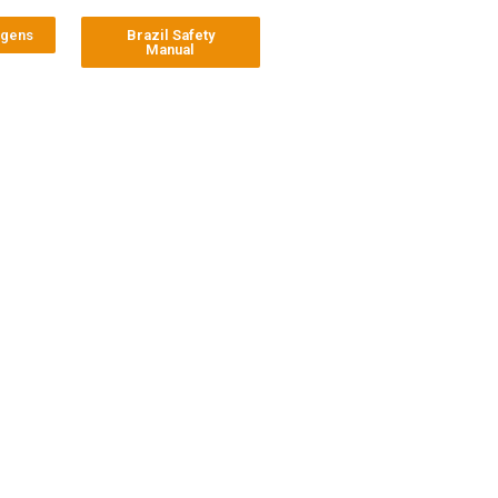
agens
Brazil Safety
Manual