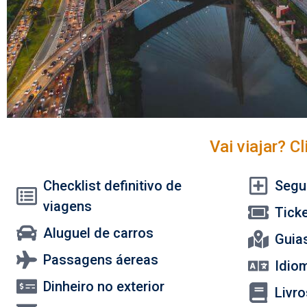
Vai viajar? C
Checklist definitivo de
Segu
viagens
Tick
Aluguel de carros
Guias
Passagens áereas
Idiom
Dinheiro no exterior
Livr