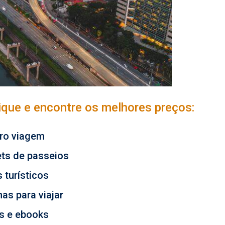
lique e encontre os melhores preços:
ro viagem
ets de passeios
 turísticos
as para viajar
os e ebooks